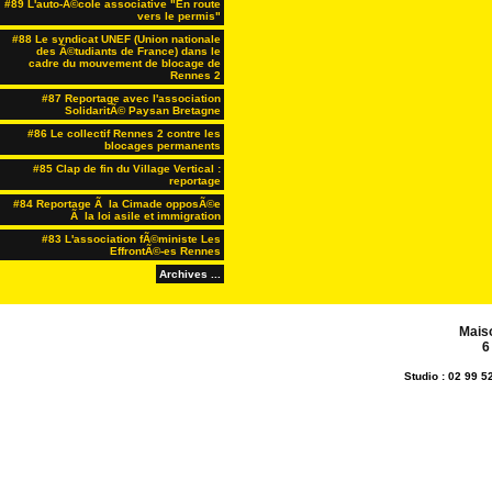
#89 L'auto-Ã©cole associative "En route
vers le permis"
#88 Le syndicat UNEF (Union nationale
des Ã©tudiants de France) dans le
cadre du mouvement de blocage de
Rennes 2
#87 Reportage avec l'association
SolidaritÃ© Paysan Bretagne
#86 Le collectif Rennes 2 contre les
blocages permanents
#85 Clap de fin du Village Vertical :
reportage
#84 Reportage Ã la Cimade opposÃ©e
Ã la loi asile et immigration
#83 L'association fÃ©ministe Les
EffrontÃ©-es Rennes
Archives ...
Mais
6
Studio : 02 99 5