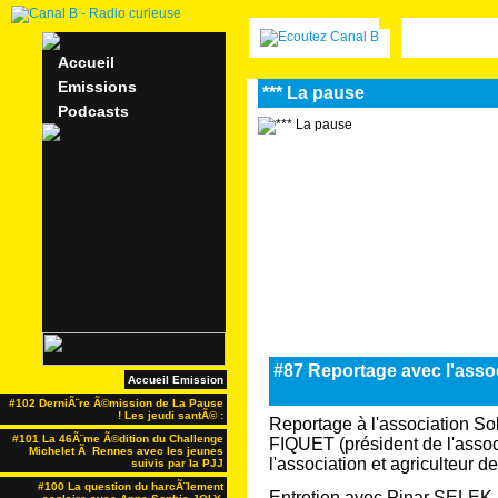
Accueil
Emissions
*** La pause
Podcasts
#87 Reportage avec l'asso
Accueil Emission
#102 DerniÃ¨re Ã©mission de La Pause
! Les jeudi santÃ© :
Reportage à l'association So
#101 La 46Ã¨me Ã©dition du Challenge
FIQUET (président de l'asso
Michelet Ã Rennes avec les jeunes
l'association et agriculteur d
suivis par la PJJ
#100 La question du harcÃ¨lement
Entretien avec Pinar SELEK, 