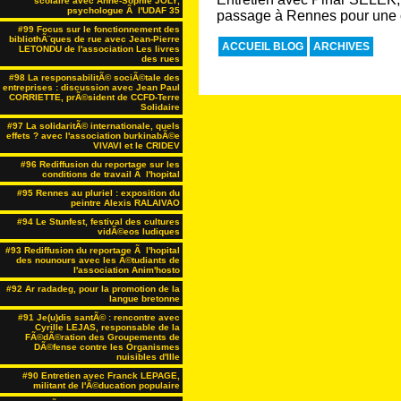
scolaire avec Anne-Sophie JOLY,
psychologue Ã l'UDAF 35
passage à Rennes pour une c
#99 Focus sur le fonctionnement des
bibliothÃ¨ques de rue avec Jean-Pierre
ACCUEIL BLOG
ARCHIVES
LETONDU de l'association Les livres
des rues
#98 La responsabilitÃ© sociÃ©tale des
entreprises : discussion avec Jean Paul
CORRIETTE, prÃ©sident de CCFD-Terre
Solidaire
#97 La solidaritÃ© internationale, quels
effets ? avec l'association burkinabÃ©e
VIVAVI et le CRIDEV
#96 Rediffusion du reportage sur les
conditions de travail Ã l'hopital
#95 Rennes au pluriel : exposition du
peintre Alexis RALAIVAO
#94 Le Stunfest, festival des cultures
vidÃ©eos ludiques
#93 Rediffusion du reportage Ã l'hopital
des nounours avec les Ã©tudiants de
l'association Anim'hosto
#92 Ar radadeg, pour la promotion de la
langue bretonne
#91 Je(u)dis santÃ© : rencontre avec
Cyrille LEJAS, responsable de la
FÃ©dÃ©ration des Groupements de
DÃ©fense contre les Organismes
nuisibles d'Ille
#90 Entretien avec Franck LEPAGE,
militant de l'Ã©ducation populaire