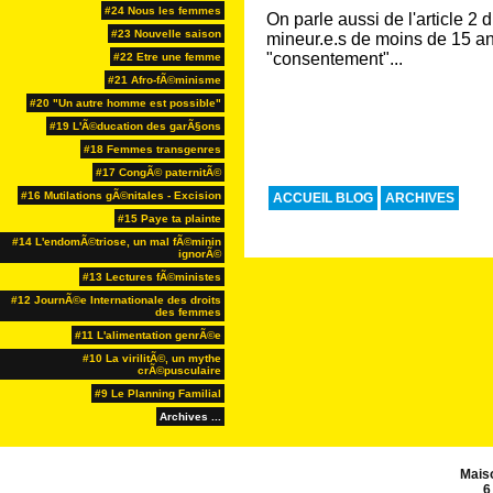
#24 Nous les femmes
On parle aussi de l'article 2 
#23 Nouvelle saison
mineur.e.s de moins de 15 ans
"consentement"...
#22 Etre une femme
#21 Afro-fÃ©minisme
#20 "Un autre homme est possible"
#19 L'Ã©ducation des garÃ§ons
#18 Femmes transgenres
#17 CongÃ© paternitÃ©
#16 Mutilations gÃ©nitales - Excision
ACCUEIL BLOG
ARCHIVES
#15 Paye ta plainte
#14 L'endomÃ©triose, un mal fÃ©minin
ignorÃ©
#13 Lectures fÃ©ministes
#12 JournÃ©e Internationale des droits
des femmes
#11 L'alimentation genrÃ©e
#10 La virilitÃ©, un mythe
crÃ©pusculaire
#9 Le Planning Familial
Archives ...
Mais
6