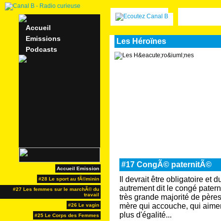
Accueil
Emissions
Les Héroïnes
Podcasts
#17 CongÃ© paternitÃ©
Accueil Emission
Il devrait être obligatoire et
#28 Le sport au fÃ©minin
autrement dit le congé paterne
#27 Les femmes sur le marchÃ© du
travail
très grande majorité de père
mère qui accouche, qui aimerai
#26 Le vagin
plus d'égalité...
#25 Le Corps des Femmes