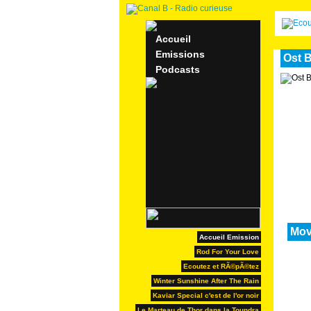
Accueil
Emissions
Ost B
Podcasts
Mov
Accueil Emission
Rod For Your Love
Ecoutez et RÃ©pÃ©tez
Winter Sunshine After The Rain
Kaviar Special c'est de l'or noir
Le Marteau de Thor dans la Toundra