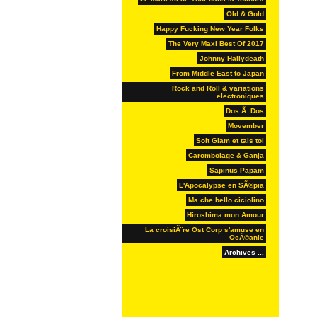
Old & Gold
Happy Fucking New Year Folks
The Very Maxi Best Of 2017
Johnny Hallydeath
From Middle East to Japan
Rock and Roll & variations
electroniques
Dos Ã Dos
Movember
Soit Glam et tais toi
Carombolage & Ganja
Sapinus Papam
L'Apocalypse en SÃ©pia
Ma che bello ciciolino
Hiroshima mon Amour
La croisiÃ¨re Ost Corp s'amuse en
OcÃ©anie
Archives ...