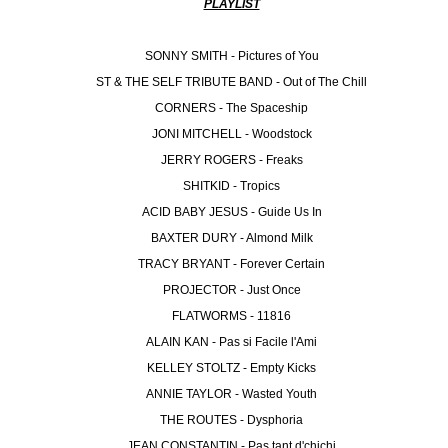
PLAYLIST
SONNY SMITH - Pictures of You
ST & THE SELF TRIBUTE BAND - Out of The Chill
CORNERS - The Spaceship
JONI MITCHELL - Woodstock
JERRY ROGERS - Freaks
SHITKID - Tropics
ACID BABY JESUS - Guide Us In
BAXTER DURY - Almond Milk
TRACY BRYANT - Forever Certain
PROJECTOR - Just Once
FLATWORMS - 11816
ALAIN KAN - Pas si Facile l'Ami
KELLEY STOLTZ - Empty Kicks
ANNIE TAYLOR - Wasted Youth
THE ROUTES - Dysphoria
JEAN CONSTANTIN - Pas tant d'chichi