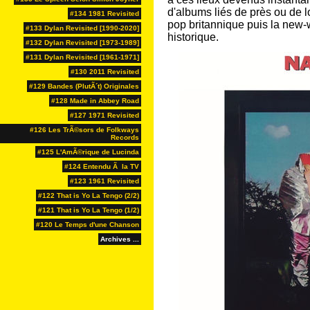
d'albums liés de près ou de loi
#134 1981 Revisited
pop britannique puis la new
#133 Dylan Revisited [1990-2020]
historique.
#132 Dylan Revisited [1973-1989]
#131 Dylan Revisited [1961-1971]
#130 2011 Revisited
#129 Bandes (PlutÃ´t) Originales
#128 Made in Abbey Road
#127 1971 Revisited
#126 Les TrÃ©sors de Folkways
Records
#125 L'AmÃ©rique de Lucinda
#124 Entendu Ã la TV
#123 1961 Revisited
#122 That is Yo La Tengo (2/2)
#121 That is Yo La Tengo (1/2)
#120 Le Temps d'une Chanson
Archives ...