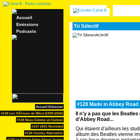
Accueil
Emissions
Tri Sélectif
Podcasts
#128 Made in Abbey Road
Accueil Emission
Il n'y a pas que les Beatles
#139 Les TrÃ©sors de Wilco [1995-2006]
d'Abbey Road...
#138 Beau Comme un Camion
#137 2001 Revisited
Qui étaient d'ailleurs les st
#136 Country Alternative
album des Beatles vienne im
à ces lieux devenus instanta
#135 Le Spleen Selon Simon Joyner