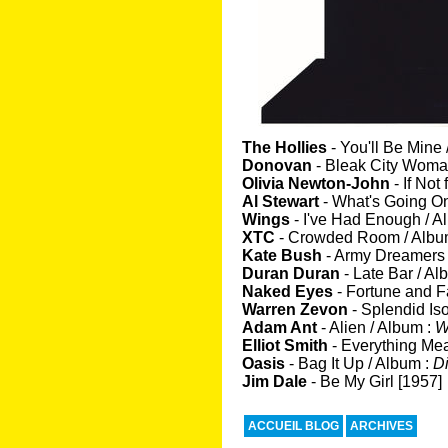
The Hollies
- You'll Be Mine
Donovan
- Bleak City Woma
Olivia Newton-John
- If Not
Al Stewart
- What's Going O
Wings
- I've Had Enough / A
XTC
- Crowded Room / Albu
Kate Bush
- Army Dreamers 
Duran Duran
- Late Bar / Al
Naked Eyes
- Fortune and 
Warren Zevon
- Splendid Is
Adam Ant
- Alien / Album :
W
Elliot Smith
- Everything Me
Oasis
- Bag It Up / Album :
D
Jim Dale
- Be My Girl [1957]
ACCUEIL BLOG
ARCHIVES