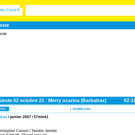
este
Sieste 02 octobre 21 : Merry ocarina (Barbatrax)
02-1
TEZ :
|
DOWNLOAD
trax
/ janvier 2007 / 57min41
istopher Casson / Twinkle, twinkle