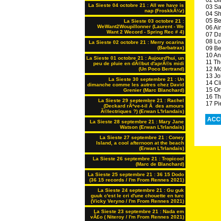
02 Bl
La Sieste 04 octobre 21 : All we have is
03 San
nap (FroskkÃ¼r)
04 Sh
05 Be
La Sieste 03 octobre 21 :
WeWant2Woupillonner (Laurent - We
06 Air
Want 2 Wecord - Spring Rec # 4)
07 Da
08 Lo
La Sieste 02 octobre 21 : Merry ocarina
(Barbatrax)
09 Bei
10 And
La Sieste 01 octobre 21 : Aujourd'hui, un
11 Th
peu de pluie en dÃ©but d'aprÃ©s midi
12 Mo
(Un Poco Bertrand)
13 Jo
La Sieste 30 septembre 21 : Un
14 Cl
dimanche comme les autres chez David
15 Orr
Grenier (Marc Blanchard)
16 The
La Sieste 29 septembre 21 : Rachel
17 Pie
(Deckard rÃªve-t-il Ã des amours
Ã©lectriques ?) (Erwan L'Irlandais)
ACC
La Sieste 28 septembre 21 : Mary Jane
Watson (Erwan L'Irlandais)
La Sieste 27 septembre 21 : Coney
Island, a cool afternoon at the beach
(Erwan L'Irlandais)
La Sieste 26 septembre 21 : Tropicool
(Marc de Blanchard)
La Sieste 25 septembre 21 : 36 15 Dodo
(36 15 records / I'm From Rennes 2021)
La Sieste 24 septembre 21 : Gu guk
guuk c'est le cri d'une chouette en turc
(Vicky Veryno / I'm From Rennes 2021)
La Sieste 23 septembre 21 : Nada em
vÃ£o ( Niteroy / I'm From Rennes 2021)