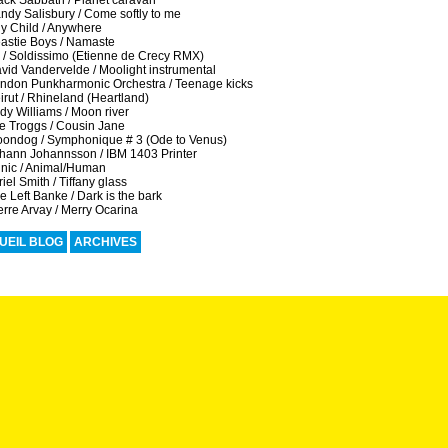
ack Sabbath / Planet caravan
dy Salisbury / Come softly to me
y Child / Anywhere
astie Boys / Namaste
 / Soldissimo (Etienne de Crecy RMX)
vid Vandervelde / Moolight instrumental
ndon Punkharmonic Orchestra / Teenage kicks
rut / Rhineland (Heartland)
y Williams / Moon river
e Troggs / Cousin Jane
ondog / Symphonique # 3 (Ode to Venus)
hann Johannsson / IBM 1403 Printer
inic / Animal/Human
iel Smith / Tiffany glass
 Left Banke / Dark is the bark
rre Arvay / Merry Ocarina
UEIL BLOG
ARCHIVES