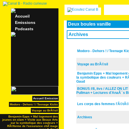
Accueil
Emissions
Deux boules vanille
Podcasts
Archives
Modoro - Dehors ! / Teenage K
Voyage au BrÃ©sil
Benjamin Epps + Mal logement d
la symbolique des couleurs + 
Gaud
BONUS #8, itvs / ALLEZ ON LIT 
Pullman + Lectures d'AnaÃ¯s Bi
Accueil Emission
Les corps des femmes l'Ã©tÃ
Modoro - Dehors ! / Teenage Kicks
Voyage au BrÃ©sil
Benjamin Epps + Mal logement des
Archives
jeunes en slam + Visite aux Beaux Arts
sur la symbolique des couleurs +
RÃ©forme de l'assurance chÃ´mage