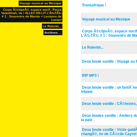
Voyage musical au Mexique
Transafrique !
Corps Ã©clipsÃ©, espace nocif - Parya
Vatankhah, itv / ALLEZ ON LIT L'Ã‰TÃ‰
# 1 : Souvenirs de Marnie + Lectures de
Voyage musical au Mexique
Lucien
Le Ralentir...
Corps Ã©clipsÃ©, espace nocif 
Archives ...
L'Ã‰TÃ‰ # 1 : Souvenirs de Ma
Le Ralentir...
Deux boule vanille : Voyage a
RIP MP3 !
Deux boule vanille : un fantÃ´m
Vilaine
Deux boule vanille : CÃ©lestes
Deux boules vanille : Ateliers 
la paix
Deux boule vanille : Visite guid
changÃ©, itv de CÃ©cile Cayre