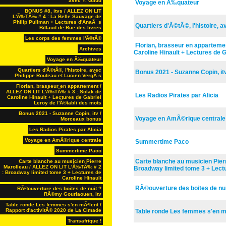
avec Y. Gaud
Voyage en Ã‰quateur
BONUS #8, itvs / ALLEZ ON LIT
L'Ã‰TÃ‰ # 4 : La Belle Sauvage de
Philip Pullman + Lectures d'AnaÃ¯s
Quartiers d'Ã©tÃ©, l'histoire, 
Billaud de Rue des livres
Les corps des femmes l'Ã©tÃ©
Florian, brasseur en apparteme
Archives
Caroline Hinault + Lectures de 
Voyage en Ã‰quateur
Quartiers d'Ã©tÃ©, l'histoire, avec
Bonus 2021 - Suzanne Copin, i
Philippe Routeau et Lucien VergÃ¨s
Florian, brasseur en appartement /
ALLEZ ON LIT L'Ã‰TÃ‰ # 3 : Solak de
Les Radios Pirates par Alicia
Caroline Hinault + Lectures de Gabriel
Leroy de l'Ã©tabli des mots
Bonus 2021 - Suzanne Copin, itv /
Voyage en AmÃ©rique central
Morceaux bonus
Les Radios Pirates par Alicia
Voyage en AmÃ©rique centrale
Summertime Paco
Summertime Paco
Carte blanche au musicien Pier
Carte blanche au musicien Pierre
Marolleau / ALLEZ ON LIT L'Ã‰TÃ‰ # 2
Broadway limited tome 3 + Lect
: Broadway limited tome 3 + Lectures de
Caroline Hinault
RÃ©ouverture des boites de nu
RÃ©ouverture des boites de nuit ?
RÃ©my Gourlaouen, itv
Table ronde Les femmes s'en mÃªlent /
Rapport d'activitÃ© 2020 de La Cimade
Table ronde Les femmes s'en mÃ
Transafrique !