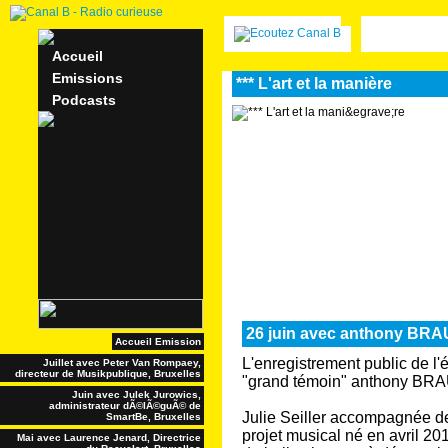
Accueil
Emissions
*** L'art et la manière
Podcasts
26 juin avec anthony BR
Accueil Emission
L'enregistrement public de l'
Juillet avec Peter Van Rompaey,
directeur de Musikpublique, Bruxelles
"grand témoin" anthony BRA
Juin avec Julek Jurowics,
administrateur dÃ©lÃ©guÃ© de
Julie Seiller accompagnée de
SmartBe, Bruxelles
projet musical né en avril 201
Mai avec Laurence Jenard, Directrice