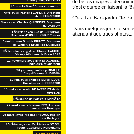
du Recyclart, Bruxelles
de belles images à découvri
s'est cloturée en faisant la f
L'art et la ManiÃ¨re en vacances !
Avril avec Patrick FLORENT, Directeur
de la FERAROCK
C'était au Bar - jardin, "le 
Mars avec Charles QUIMBERT, Directeur
de DASTUM
Dans quelques jours le son et
FÃ©vrier avec Luc de LARMINAT,
attendant quelques photos...
Directeur d'OPALE - CNAR Culture
Janvier avec Patrick PRINTZ, Directeur
de Wallonie-Bruxelles Musiques
DÃ©cembre avec Jean Claude LARDIC,
Vice-prÃ©sident de Brest 2012
12 novembre avec Erik MARCHAND,
musicien et chanteur
26 juin avec anthony BRAULT,
CoopÃ©rateur du PAVÃ‰
10 juin avec philippe BERTHELOT,
Directeur de la FEDUROK
13 mai avec erwin DEJASSE ET david
TURGEON
L'Ã©quipe de l'Art et la ManiÃ¨re
22 avril avec christian RYO, Livre et
Lecture en Bretagne
25 mars, avec Nicolas PRIOUX, Design
en Bretagne
25 fÃ©vrier, avec ValÃ©rie de ST DO,
revue Cassandre Horschamp
Ce sont les vacs !