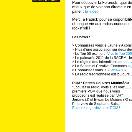
Pour découvrir la Ferarock, quoi de
mieux que de voir son directeur en
parler :
la vidéo
Merci à Patrick pour sa disponibilit
et longue vie aux radios curieuses 
rock'n'roll !
Les news !
> Connaissez vous le Jaune ? A con
> Plus d’une association sur deux d
> Le Top 50 est mort !
Vive le Top 200
> Le palmarès 2011 de la SACEM , le p
> Le régime des intermittents
de nouv
> La Sacem et Creative Commons
si
> Connaissez vous le «
Waaw
» ?
> La radio traditionnelle est toujours
POM : Petites Oeuvres Multimédia...
"Ecoutez la radio, vous allez voir".... 
première POM que nous vous
proposons est réalisée par "JR",
Jérôme (J) et Erwan Le Moigne (R) s
l'interview de Stéphane Batsal.
Ecoutez-regardez cette POM !