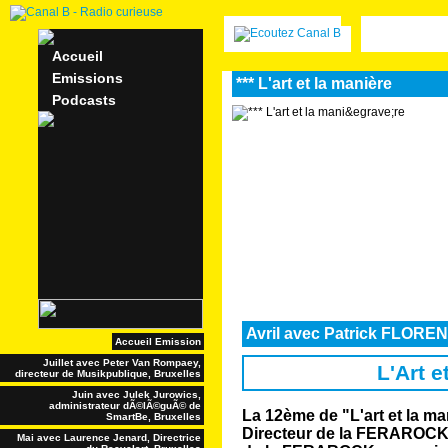
Accueil
Emissions
*** L'art et la manière
Podcasts
Avril avec Patrick FLORE
Accueil Emission
Juillet avec Peter Van Rompaey,
L'Art e
directeur de Musikpublique, Bruxelles
Juin avec Julek Jurowics,
administrateur dÃ©lÃ©guÃ© de
La 12ème de "L'art et la m
SmartBe, Bruxelles
Directeur de la FERAROCK, 
Mai avec Laurence Jenard, Directrice