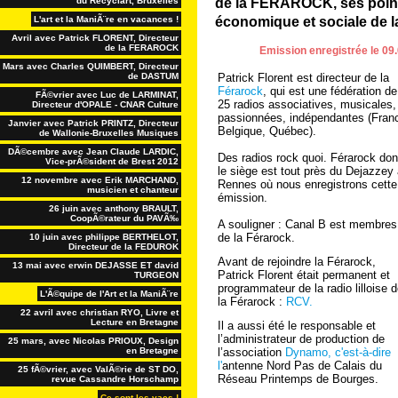
du Recyclart, Bruxelles
de la FERAROCK, ses points
L'art et la ManiÃ¨re en vacances !
économique et sociale de la
Avril avec Patrick FLORENT, Directeur
de la FERAROCK
Emission enregistrée le 09.
Mars avec Charles QUIMBERT, Directeur
de DASTUM
Patrick Florent est directeur de la
Férarock
, qui est une fédération de
FÃ©vrier avec Luc de LARMINAT,
25 radios associatives, musicales,
Directeur d'OPALE - CNAR Culture
passionnées, indépendantes (Fran
Janvier avec Patrick PRINTZ, Directeur
Belgique, Québec).
de Wallonie-Bruxelles Musiques
DÃ©cembre avec Jean Claude LARDIC,
Des radios rock quoi. Férarock don
Vice-prÃ©sident de Brest 2012
le siège est tout près du Dejazzey
12 novembre avec Erik MARCHAND,
Rennes où nous enregistrons cette
musicien et chanteur
émission.
26 juin avec anthony BRAULT,
CoopÃ©rateur du PAVÃ‰
A souligner : Canal B est membres
de la Férarock.
10 juin avec philippe BERTHELOT,
Directeur de la FEDUROK
Avant de rejoindre la Férarock,
13 mai avec erwin DEJASSE ET david
Patrick Florent était permanent et
TURGEON
programmateur de la radio lilloise 
L'Ã©quipe de l'Art et la ManiÃ¨re
la Férarock :
RCV.
22 avril avec christian RYO, Livre et
Lecture en Bretagne
Il a aussi été le responsable et
l’administrateur de production de
25 mars, avec Nicolas PRIOUX, Design
en Bretagne
l’association
Dynamo, c'est-à-dire
l'
antenne Nord Pas de Calais du
25 fÃ©vrier, avec ValÃ©rie de ST DO,
Réseau Printemps de Bourges.
revue Cassandre Horschamp
Ce sont les vacs !