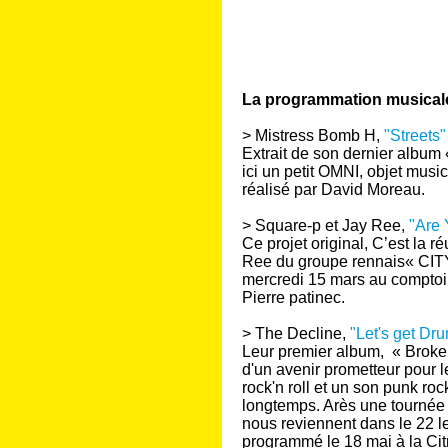
La programmation musicale 
> Mistress Bomb H,
"Streets"
Extrait de son dernier album 
ici un petit OMNI, objet music
réalisé par David Moreau.
> Square-p et Jay Ree,
"Are 
Ce projet original, C’est la 
Ree du groupe rennais« CIT
mercredi 15 mars au comptoir
Pierre patinec.
> The Decline,
"Let's get Dru
Leur premier album, « Broken
d'un avenir prometteur pour 
rock'n roll et un son punk r
longtemps. Arès une tournée d
nous reviennent dans le 22 le 
programmé le 18 mai à la Citro