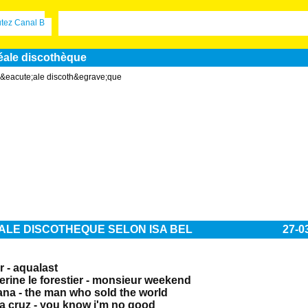
déale discothèque
ALE DISCOTHEQUE SELON ISA BEL
27-0
r - aqualast
erine le forestier - monsieur weekend
ana - the man who sold the world
a cruz - you know i'm no good