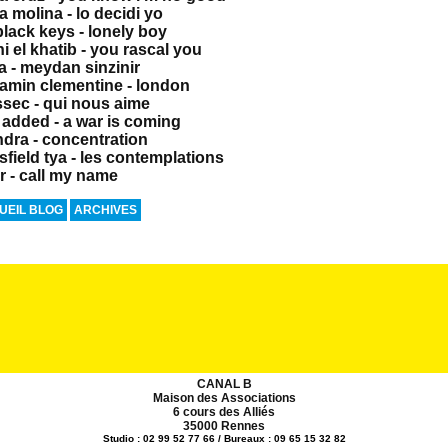
a molina - lo decidi yo
black keys - lonely boy
i el khatib - you rascal you
a - meydan sinzinir
amin clementine - london
sec - qui nous aime
 added - a war is coming
dra - concentration
field tya - les contemplations
r - call my name
UEIL BLOG
ARCHIVES
CANAL B
Maison des Associations
6 cours des Alliés
35000 Rennes
Studio : 02 99 52 77 66 / Bureaux : 09 65 15 32 82