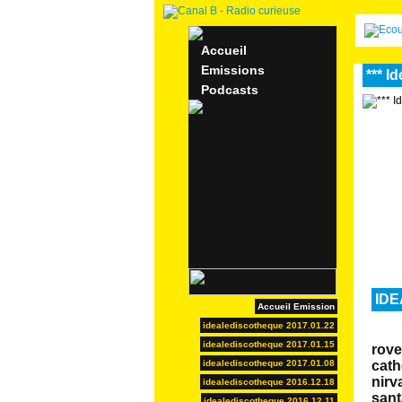
Accueil
Emissions
*** I
Podcasts
IDE
Accueil Emission
idealediscotheque 2017.01.22
idealediscotheque 2017.01.15
rove
idealediscotheque 2017.01.08
cath
nirv
idealediscotheque 2016.12.18
sant
idealediscotheque 2016.12.11