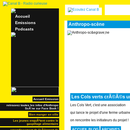
Accueil
Emissions
Anthropo-scène
Podcasts
Les Cols verts crÃ©Ã©s 
Accueil Emission
Les Cols Vert, c'est une association
retrouvez toutes les infos d'Anthropo
ScÃ¨ne sur Face Book !
qui lance le projet d'une ferme urbai
Bien manger en ville
on rencontre les initiateurs du projet !
Les jeunes enquÃªtent contre le
gaspillage alimentaire
ACCUEIL BLOG
ARCHIVES
agrandissement de l'aÃ©roport de