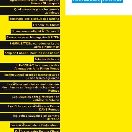
Rennes St Jacques
Quel message porte les jeunes
activistes
comptage des oiseaux des jardins
Fresque du Climat
Un nouveau collectif Ã Rennes ?
Rencontre avec le magazine KAIZEN
l HUMUSATION, ou redonner la vie
aprÃ¨s notre mort
coup de FOUDRE pour les vins nature
Artistes de la vie
LANGOUÃ‹T, la commune des
Alternatives Ã la Fin du Monde
Matthieu nous propose d'acheter avec
lui ses terres agricoles
Les Ã©cos volontaires font inventair
des plantes sauvages dans les rues de
Rennes
Les Lucioles sont a retrouver en
vallÃ©e de Vilaine
Les Cols verts crÃ©Ã©s une Ferme
DANS Rennes
les belles sauvages de Bernard
Bertrand
l'avenir Ã©colo de la Co-location !
GrÃªve scolaire Pour le Climat