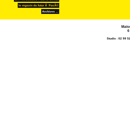
le mgasin du futur Ã PacÃ©
Archives ...
Mais
6
Studio : 02 99 5