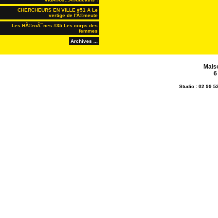
CHERCHEURS EN VILLE #51 A Le
vertige de l'Ã©meute
Les HÃ©roÃ¯nes #35 Les corps des
femmes
Archives ...
Mais
6
Studio : 02 99 5