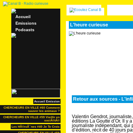
Accueil
Emissions
L'heure curieuse
Podcasts
Retour aux sources - L'infi
Accueil Emission
CHERCHEURS EN VILLE #60 Comment
sauver les animaux ?
Valentin Gendrot, journaliste, 
CHERCHEURS EN VILLE #59 Vieillir en
éditions La Goutte d’Or. Il y a
sociÃ©tÃ©
journaliste indépendant, qui
Les HÃ©roÃ¯nes #40 Je Te Crois
d’édition, récit de 40 jours p
CHERCHEURS EN VILLE #58