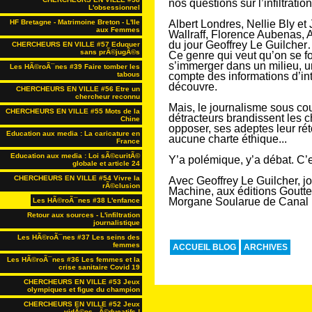
nos questions sur l’infiltratio
L'obsessionnel
HF Bretagne - Matrimoine Breton - L'Ile
Albert Londres, Nellie Bly e
aux Femmes
Wallraff, Florence Aubenas, A
du jour Geoffrey Le Guilcher…
CHERCHEURS EN VILLE #57 Eduquer
sans prÃ©jugÃ©s
Ce genre qui veut qu’on se f
s’immerger dans un milieu, un
Les HÃ©roÃ¯nes #39 Faire tomber les
tabous
compte des informations d’inté
découvre.
CHERCHEURS EN VILLE #56 Etre un
chercheur reconnu
Mais, le journalisme sous co
CHERCHEURS EN VILLE #55 Mots de la
détracteurs brandissent les c
Chine
opposer, ses adeptes leur réto
Education aux media : La caricature en
aucune charte éthique...
France
Education aux media : Loi sÃ©curitÃ©
Y’a polémique, y’a débat. C’e
globale et article 24
CHERCHEURS EN VILLE #54 Vivre la
Avec Geoffrey Le Guilcher, jo
rÃ©clusion
Machine, aux éditions Goutte 
Morgane Soularue de Canal 
Les HÃ©roÃ¯nes #38 L'enfance
Retour aux sources - L'infiltration
journalistique
Les HÃ©roÃ¯nes #37 Les seins des
femmes
ACCUEIL BLOG
ARCHIVES
Les HÃ©roÃ¯nes #36 Les femmes et la
crise sanitaire Covid 19
CHERCHEURS EN VILLE #53 Jeux
olympiques et figue du champion
CHERCHEURS EN VILLE #52 Jeux
vidÃ©os...Ã©ducatifs !