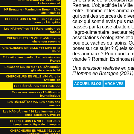
L'obsessionnel
Rennes. L’objectif de la Vill
HF Bretagne - Matrimoine Breton - L'Ile
entre l’homme et les animaux
aux Femmes
qui sont des sources de diver
CHERCHEURS EN VILLE #57 Eduquer
ceux qui sont élevés puis ma
sans prÃ©jugÃ©s
passés par la case abattoir. 
Les HÃ©roÃ¯nes #39 Faire tomber les
l’agro-alimentaire, secteur r
tabous
associations écologistes et a
CHERCHEURS EN VILLE #56 Etre un
chercheur reconnu
poulets, vaches ou lapins. Q
poser sur ce sujet ? Quels so
CHERCHEURS EN VILLE #55 Mots de la
Chine
des animaux ? Pourquoi la m
Education aux media : La caricature en
viande ? Romain Espinosa rép
France
Education aux media : Loi sÃ©curitÃ©
Une émission réalisée en par
globale et article 24
l'Homme en Bretagne (2021)
CHERCHEURS EN VILLE #54 Vivre la
rÃ©clusion
ACCUEIL BLOG
ARCHIVES
Les HÃ©roÃ¯nes #38 L'enfance
Retour aux sources - L'infiltration
journalistique
Les HÃ©roÃ¯nes #37 Les seins des
femmes
Les HÃ©roÃ¯nes #36 Les femmes et la
crise sanitaire Covid 19
CHERCHEURS EN VILLE #53 Jeux
olympiques et figue du champion
CHERCHEURS EN VILLE #52 Jeux
vidÃ©os...Ã©ducatifs !