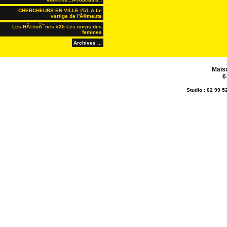
CHERCHEURS EN VILLE #51 A Le
vertige de l'Ã©meute
Les HÃ©roÃ¯nes #35 Les corps des
femmes
Archives ...
Mais
6
Studio : 02 99 5