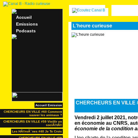
Accueil
Emissions
L'heure curieuse
Podcasts
CHERCHEURS EN VILLE #6
Accueil Emission
CHERCHEURS EN VILLE #60 Comment
sauver les animaux ?
Vendredi 2 juillet 2021, no
CHERCHEURS EN VILLE #59 Vieillir en
en économie au CNRS, aut
sociÃ©tÃ©
économie de la condition 
Les HÃ©roÃ¯nes #40 Je Te Crois
Une charte de la conditon an
CHERCHEURS EN VILLE #58