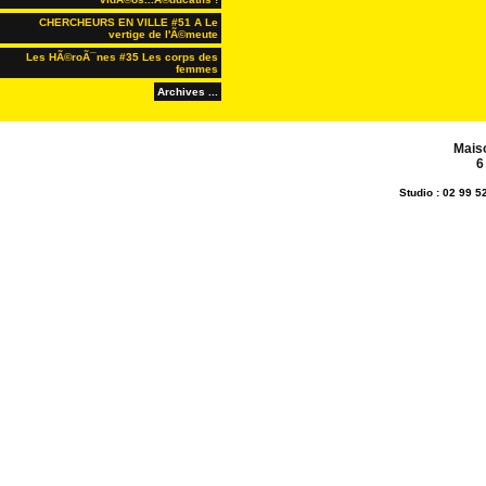
CHERCHEURS EN VILLE #51 A Le
vertige de l'Ã©meute
Les HÃ©roÃ¯nes #35 Les corps des
femmes
Archives ...
Mais
6
Studio : 02 99 5