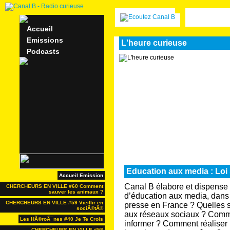
Accueil
Emissions
L'heure curieuse
Podcasts
Education aux media : Loi 
Accueil Emission
Canal B élabore et dispense 
CHERCHEURS EN VILLE #60 Comment
sauver les animaux ?
d’éducation aux media, dans
CHERCHEURS EN VILLE #59 Vieillir en
presse en France ? Quelles s
sociÃ©tÃ©
aux réseaux sociaux ? Comm
Les HÃ©roÃ¯nes #40 Je Te Crois
informer ? Comment réaliser 
CHERCHEURS EN VILLE #58