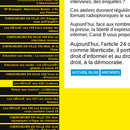
interviews, des enquêtes ?
L'obsessionnel
HF Bretagne - Matrimoine Breton - L'Ile
Ces ateliers donnent régulière
aux Femmes
formats radiophoniques le sa
CHERCHEURS EN VILLE #57 Eduquer
sans prÃ©jugÃ©s
Aujourd’hui, face aux nombreu
Les HÃ©roÃ¯nes #39 Faire tomber les
la presse, la liberté d’expressi
tabous
informer, Canal B vous propos
CHERCHEURS EN VILLE #56 Etre un
chercheur reconnu
Aujourd’hui, l'article 24
CHERCHEURS EN VILLE #55 Mots de la
comme liberticide, il port
Chine
droit d'informer et au dro
Education aux media : La caricature en
France
droit, à la démocratie.
Education aux media : Loi sÃ©curitÃ©
globale et article 24
ACCUEIL BLOG
ARCHIVES
CHERCHEURS EN VILLE #54 Vivre la
rÃ©clusion
Les HÃ©roÃ¯nes #38 L'enfance
Retour aux sources - L'infiltration
journalistique
Les HÃ©roÃ¯nes #37 Les seins des
femmes
Les HÃ©roÃ¯nes #36 Les femmes et la
crise sanitaire Covid 19
CHERCHEURS EN VILLE #53 Jeux
olympiques et figue du champion
CHERCHEURS EN VILLE #52 Jeux
vidÃ©os...Ã©ducatifs !