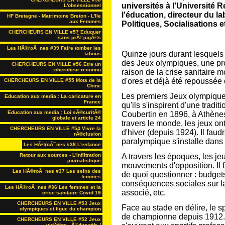
universités à l'Université R
L'obsessionnel
l'éducation, directeur du l
HF Bretagne - Matrimoine Breton - L'Ile
aux Femmes
Politiques, Socialisations e
CHERCHEURS EN VILLE #57 Eduquer
sans prÃ©jugÃ©s
Les HÃ©roÃ¯nes #39 Faire tomber les
Quinze jours durant lesquels 
tabous
des Jeux olympiques, une pr
CHERCHEURS EN VILLE #56 Etre un
chercheur reconnu
raison de la crise sanitaire m
d'ores et déjà été repoussée 
CHERCHEURS EN VILLE #55 Mots de la
Chine
Les premiers Jeux olympique
Education aux media : La caricature en
France
qu'ils s'inspirent d'une tradit
Education aux media : Loi sÃ©curitÃ©
Coubertin en 1896, à Athènes
globale et article 24
travers le monde, les jeux ont
CHERCHEURS EN VILLE #54 Vivre la
d'hiver (depuis 1924). Il fau
rÃ©clusion
paralympique s'installe dans 
Les HÃ©roÃ¯nes #38 L'enfance
Retour aux sources - L'infiltration
A travers les époques, les j
journalistique
mouvements d'opposition. Il 
Les HÃ©roÃ¯nes #37 Les seins des
de quoi questionner : budget
femmes
conséquences sociales sur la
Les HÃ©roÃ¯nes #36 Les femmes et la
associé, etc.
crise sanitaire Covid 19
CHERCHEURS EN VILLE #53 Jeux
Face au stade en délire, le sp
olympiques et figue du champion
de championne depuis 1912. 
CHERCHEURS EN VILLE #52 Jeux
vidÃ©os...Ã©ducatifs !