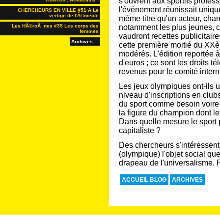
s'ouvrent aux sportifs profess
l'événement réunissait uniq
CHERCHEURS EN VILLE #51 A Le
vertige de l'Ã©meute
même titre qu'un acteur, chan
Les HÃ©roÃ¯nes #35 Les corps des
notamment les plus jeunes, 
femmes
vaudront recettes publicitaire
Archives ...
cette première moitié du XXè
modérés. L'édition reportée à
d'euros ; ce sont les droits t
revenus pour le comité inter
Les jeux olympiques ont-ils u
niveau d'inscriptions en clubs
du sport comme besoin voir
la figure du champion dont l
Dans quelle mesure le sport 
capitaliste ?
Des chercheurs s'intéressent 
(olympique) l'objet social qu
drapeau de l'universalisme. P
ACCUEIL BLOG
ARCHIVES