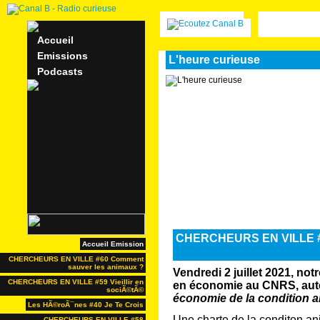
Accueil
Emissions
L'heure curieuse
Podcasts
CHERCHEURS EN VILLE #6
Accueil Emission
CHERCHEURS EN VILLE #60 Comment
sauver les animaux ?
Vendredi 2 juillet 2021, no
CHERCHEURS EN VILLE #59 Vieillir en
en économie au CNRS, aut
sociÃ©tÃ©
économie de la condition 
Les HÃ©roÃ¯nes #40 Je Te Crois
Une charte de la conditon an
CHERCHEURS EN VILLE #58