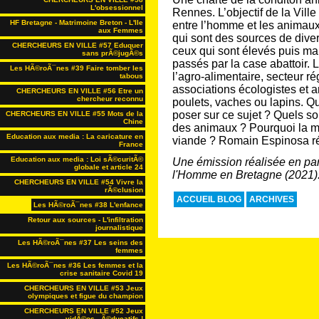
L'obsessionnel
Rennes. L’objectif de la Vill
HF Bretagne - Matrimoine Breton - L'Ile
entre l’homme et les animaux
aux Femmes
qui sont des sources de diver
CHERCHEURS EN VILLE #57 Eduquer
ceux qui sont élevés puis ma
sans prÃ©jugÃ©s
passés par la case abattoir. 
Les HÃ©roÃ¯nes #39 Faire tomber les
l’agro-alimentaire, secteur r
tabous
associations écologistes et a
CHERCHEURS EN VILLE #56 Etre un
chercheur reconnu
poulets, vaches ou lapins. Q
poser sur ce sujet ? Quels so
CHERCHEURS EN VILLE #55 Mots de la
Chine
des animaux ? Pourquoi la m
Education aux media : La caricature en
viande ? Romain Espinosa rép
France
Education aux media : Loi sÃ©curitÃ©
Une émission réalisée en par
globale et article 24
l'Homme en Bretagne (2021)
CHERCHEURS EN VILLE #54 Vivre la
rÃ©clusion
ACCUEIL BLOG
ARCHIVES
Les HÃ©roÃ¯nes #38 L'enfance
Retour aux sources - L'infiltration
journalistique
Les HÃ©roÃ¯nes #37 Les seins des
femmes
Les HÃ©roÃ¯nes #36 Les femmes et la
crise sanitaire Covid 19
CHERCHEURS EN VILLE #53 Jeux
olympiques et figue du champion
CHERCHEURS EN VILLE #52 Jeux
vidÃ©os...Ã©ducatifs !