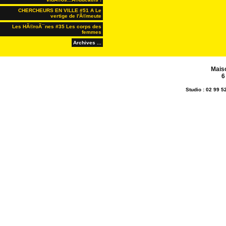
CHERCHEURS EN VILLE #51 A Le
vertige de l'Ã©meute
Les HÃ©roÃ¯nes #35 Les corps des
femmes
Archives ...
Mais
6
Studio : 02 99 5